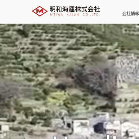
会社情
社長メ
企業理
会社概
主要お
役員一
会社沿
明和海
グルー
グルー
本社ア