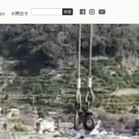
ps
お問合せ
り組み
業理念
ケミカル海上輸送サービス
環境への取り組み
用情報
運んでいるもの
陸上職採用情報
360°パノラマツアー
の取り組み
採用情報
紹介
海運用語集