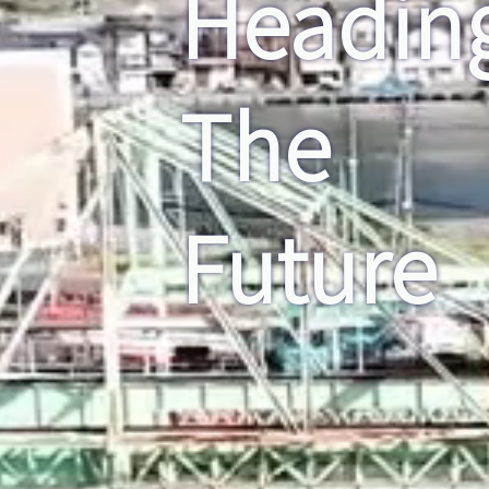
Headin
The
Future