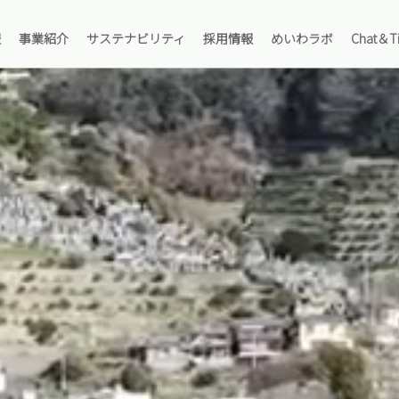
報
事業紹介
サステナビリティ
採用情報
めいわラボ
Chat＆Ti
ッセージ
主要輸送品目
安全への取り組み
羅針盤
私たちが運んでいるもの
念
ケミカル海上輸送サービス
環境への取り組み
海上職採用情報
360°パノラマツアー
要
LPG海上輸送サービス
社会貢献への取り組み
陸上職採用情報
スタッフ紹介
取引先
主要輸送航路
オーナー採用情報
海運用語集
覧
ケミカルタンカー運航船舶一覧
Chat＆Tips
革
LPGタンカー運航船舶一覧
ライブラリー
運の歴史
社長メッセージ
主要輸送品目
安全への取
企
海上職採
私たちが
プ体制・組織
会社概要
LPG海上輸送サービス
社会貢献へ
オーナー
スタッフ
プ会社・オーナー情報
クセス