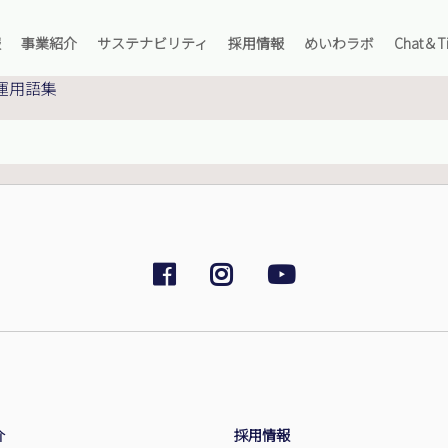
報
事業紹介
サステナビリティ
採用情報
めいわラボ
Chat＆Ti
ッセージ
主要輸送品目
安全への取り組み
羅針盤
私たちが運んでいるもの
運用語集
念
ケミカル海上輸送サービス
環境への取り組み
海上職採用情報
360°パノラマツアー
要
LPG海上輸送サービス
社会貢献への取り組み
陸上職採用情報
スタッフ紹介
取引先
主要輸送航路
オーナー採用情報
海運用語集
覧
ケミカルタンカー運航船舶一覧
Chat＆Tips
革
LPGタンカー運航船舶一覧
ライブラリー
運の歴史
社長メッセージ
主要輸送品目
安全への取
企
海上職採
私たちが
プ体制・組織
会社概要
LPG海上輸送サービス
社会貢献へ
オーナー
スタッフ
プ会社・オーナー情報
クセス
介
採用情報