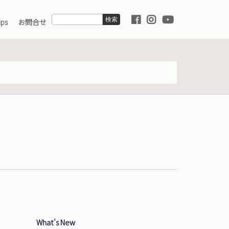
ps
お問合せ
り組み
業理念
ケミカル海上輸送サービス
環境への取り組み
用情報
運んでいるもの
陸上職採用情報
360°パノラマツアー
の取り組み
採用情報
紹介
海運用語集
What's New