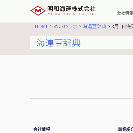
会社情
社長メ
HOME
>
めいわラボ
>
海運豆辞典
>
8月1日海
企業理
会社概
海運豆辞典
主要お
役員一
会社沿
明和海
グルー
グルー
本社ア
会社情報
事業紹