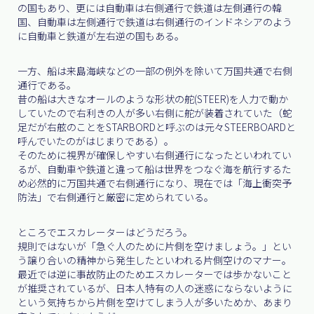
の国もあり、更には自動車は右側通行で鉄道は左側通行の韓
国、自動車は左側通行で鉄道は右側通行のインドネシアのよう
に自動車と鉄道が左右逆の国もある。
一方、船は来島海峡などの一部の例外を除いて万国共通で右側
通行である。
昔の船は大きなオールのような形状の舵(STEER)を人力で動か
していたので右利きの人が多い右側に舵が装着されていた（蛇
足だが右舷のことをSTARBORDと呼ぶのは元々STEERBOARDと
呼んでいたのがはじまりである）。
そのために視界が確保しやすい右側通行になったといわれてい
るが、自動車や鉄道と違って船は世界をつなぐ海を航行するた
め必然的に万国共通で右側通行になり、現在では「海上衝突予
防法」で右側通行と厳密に定められている。
ところでエスカレーターはどうだろう。
規則ではないが「急ぐ人のために片側を空けましょう。」とい
う譲り合いの精神から発生したといわれる片側空けのマナー。
最近では逆に事故防止のためエスカレーターでは歩かないこと
が推奨されているが、日本人特有の人の迷惑にならないように
という気持ちから片側を空けてしまう人が多いためか、あまり