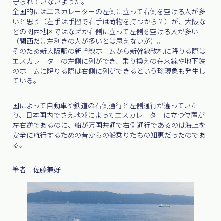
守られていないようだ。
全国的にはエスカレーターの左側に立って右側を空ける人が多
いと思う（左手は手摺で右手は荷物を持つから？）が、大阪な
どの関西地区ではなぜか右側に立って左側を空ける人が多い
（関西だけ左利きの人が多いとは思えないが）。
そのため新大阪駅の新幹線ホームから新幹線改札に降りる際は
エスカレーターの左側に列ができ、乗り換えの在来線や地下鉄
のホームに降りる際は右側に列ができるという珍現象も発生し
ている。
国によって自動車や鉄道の右側通行と左側通行が違っていた
り、日本国内でさえ地域によってエスカレーターに立つ位置が
左右逆であるのに、船が万国共通で右側通行であるのは海上を
安全に航行するための昔からの船乗りたちの知恵だったのであ
る。
筆者 佐藤兼好