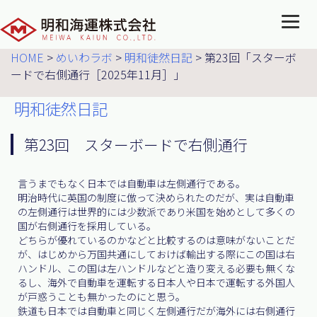
HOME
>
めいわラボ
>
明和徒然日記
>
第23回「スターボ
ードで右側通行［2025年11月］」
明和徒然日記
第23回 スターボードで右側通行
言うまでもなく日本では自動車は左側通行である。
明治時代に英国の制度に倣って決められたのだが、実は自動車
の左側通行は世界的には少数派であり米国を始めとして多くの
国が右側通行を採用している。
どちらが優れているのかなどと比較するのは意味がないことだ
が、はじめから万国共通にしておけば輸出する際にこの国は右
ハンドル、この国は左ハンドルなどと造り変える必要も無くな
るし、海外で自動車を運転する日本人や日本で運転する外国人
が戸惑うことも無かったのにと思う。
鉄道も日本では自動車と同じく左側通行だが海外には右側通行