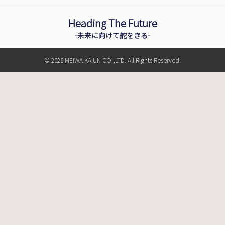
Heading The Future
-未来に向けて舵をきる-
© 2026 MEIWA KAIUN CO.,LTD. All Rights Reserved.