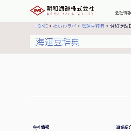
会社情
社長メ
HOME
>
めいわラボ
>
海運豆辞典
>
明和徒然
企業理
会社概
海運豆辞典
主要お
役員一
会社沿
明和海
グルー
グルー
本社ア
会社情報
事業紹