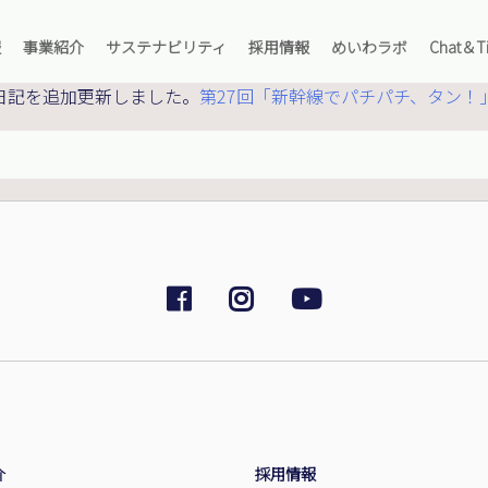
報
事業紹介
サステナビリティ
採用情報
めいわラボ
Chat＆Ti
ッセージ
主要輸送品目
安全への取り組み
羅針盤
私たちが運んでいるもの
日記を追加更新しました。
第27回「新幹線でパチパチ、タン！」
念
ケミカル海上輸送サービス
環境への取り組み
海上職採用情報
360°パノラマツアー
要
LPG海上輸送サービス
社会貢献への取り組み
陸上職採用情報
スタッフ紹介
取引先
主要輸送航路
オーナー採用情報
海運用語集
覧
ケミカルタンカー運航船舶一覧
Chat＆Tips
革
LPGタンカー運航船舶一覧
ライブラリー
運の歴史
社長メッセージ
主要輸送品目
安全への取
企
海上職採
私たちが
プ体制・組織
会社概要
LPG海上輸送サービス
社会貢献へ
オーナー
スタッフ
プ会社・オーナー情報
クセス
介
採用情報