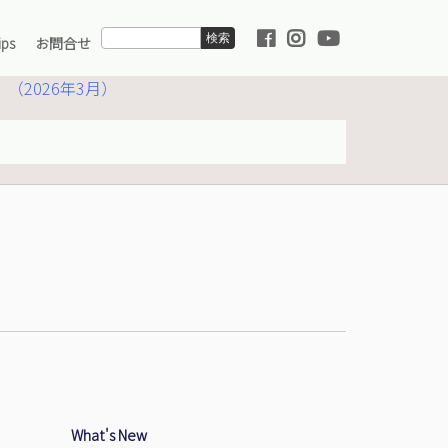
ps
お問合せ
（2026年3月）
り組み
業理念
ケミカル海上輸送サービス
環境への取り組み
用情報
運んでいるもの
陸上職採用情報
360°パノラマツアー
の取り組み
採用情報
紹介
海運用語集
What's New