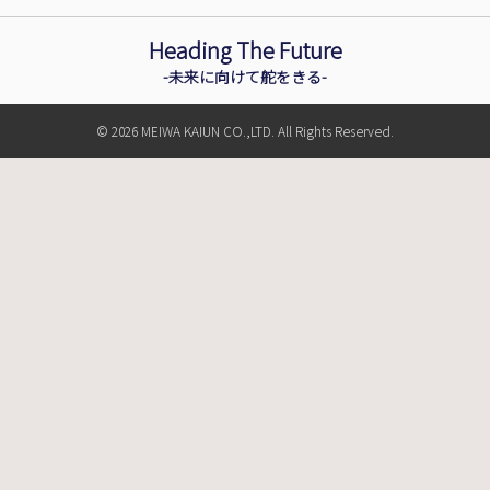
Heading The Future
-未来に向けて舵をきる-
© 2026 MEIWA KAIUN CO.,LTD. All Rights Reserved.