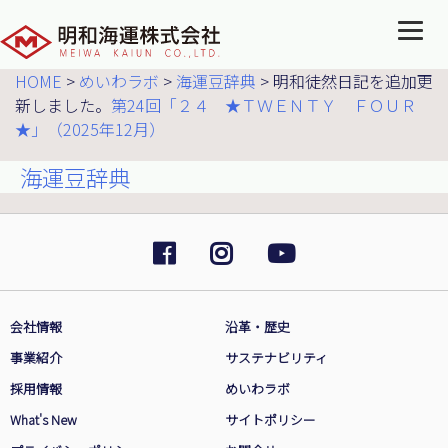
HOME
>
めいわラボ
>
海運豆辞典
>
明和徒然日記を追加更
新しました。
第24回「２４ ★ＴＷＥＮＴＹ ＦＯＵＲ
★」（2025年12月）
海運豆辞典
会社情報
沿革・歴史
事業紹介
サステナビリティ
採用情報
めいわラボ
What's New
サイトポリシー